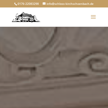
0176-22083298
info@schloss-kirchschoenbach.de