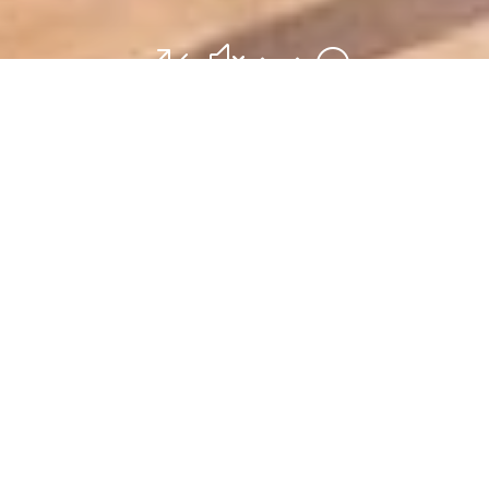
&#x22;
WOHNEN UND SCHLAFEN
Ferienwohnung im
Schloss
Schlafen wie einst die Fürsten und
Könige – Im Schloss