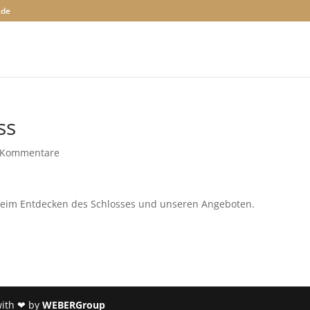
.de
ss
 Kommentare
 beim Entdecken des Schlosses und unseren Angeboten.
with ❤ by
WEBERGroup